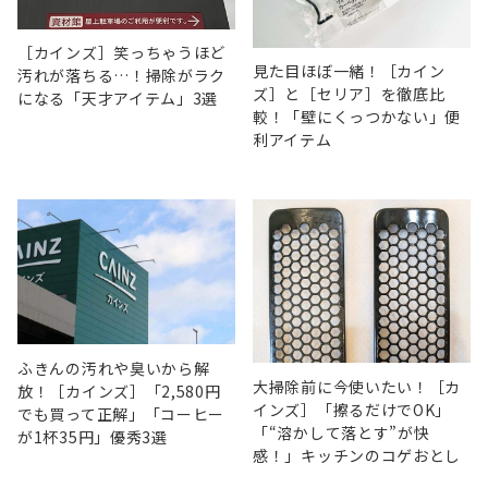
［カインズ］笑っちゃうほど
見た目ほぼ一緒！［カイン
汚れが落ちる…！掃除がラク
ズ］と［セリア］を徹底比
になる「天才アイテム」3選
較！「壁にくっつかない」便
利アイテム
ふきんの汚れや臭いから解
大掃除前に今使いたい！［カ
放！［カインズ］「2,580円
インズ］「擦るだけでOK」
でも買って正解」「コーヒー
「“溶かして落とす”が快
が1杯35円」優秀3選
感！」キッチンのコゲおとし