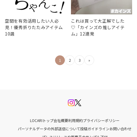
空間を有効活用したい人必
これは買って大正解でした
見！優秀折りたたみアイテム
♡「カインズの推しアイテ
10選
ム」12連発
投
1
2
3
»
稿
の
ペ
ー
ジ
LOCARIトップ
会社概要
利用規約
プライバシーポリシー
送
パーソナルデータの外部送信について
投稿ガイドライン
お問い合わせ
プレスリリースや新商品のサンプル送付