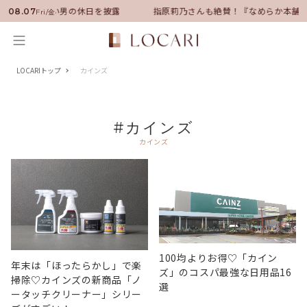
サダーに就任！いい男の休日を披露
指原莉乃さんも絶賛！『なめらか本舗』
08.07
Fri/金
LOCARIトップ
カインズ
#カインズ
カインズ
100均よりお得♡「カイン
年末は「ほったらかし」で楽
ズ」のコスパ最強な日用品16
掃除♡カインズの新商品「ノ
選
ータッチクリーナー」シリー