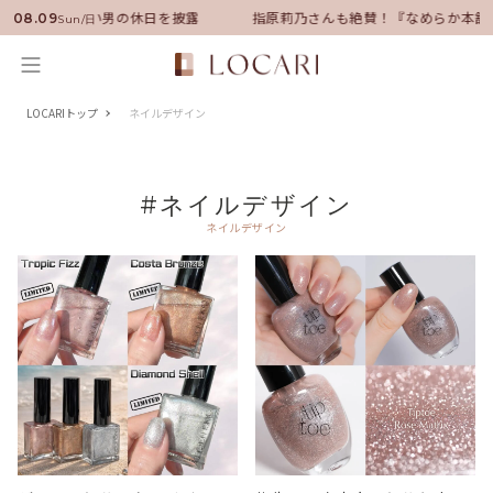
サダーに就任！いい男の休日を披露
指原莉乃さんも絶賛！『なめらか本舗』
08.09
Sun/日
LOCARIトップ
ネイルデザイン
#ネイルデザイン
ネイルデザイン