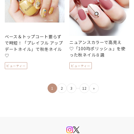
ベース＆トップコート要らず
ニュアンスカラーで高見え
で時短！「プレイフル アップ
♡「100均ポリッシュ」を使
デートネイル」で秋冬ネイル
った秋ネイル８選
♡
ビューティー
ビューティー
投
1
2
3
…
12
»
稿
の
ペ
ー