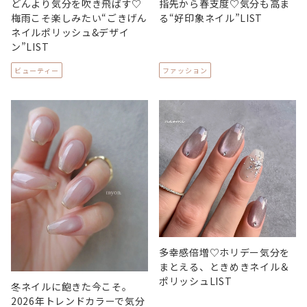
どんより気分を吹き飛ばす♡
指先から春支度♡気分も高ま
梅雨こそ楽しみたい“ごきげん
る“好印象ネイル”LIST
ネイルポリッシュ&デザイ
ン”LIST
ビューティー
ファッション
多幸感倍増♡ホリデー気分を
まとえる、ときめきネイル＆
ポリッシュLIST
冬ネイルに飽きた今こそ。
2026年トレンドカラーで気分