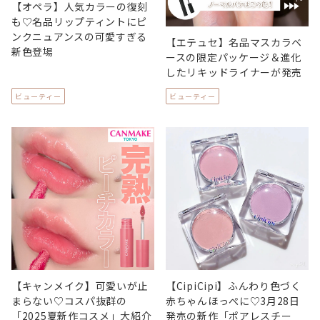
【オペラ】人気カラーの復刻
も♡名品リップティントにピ
ンクニュアンスの可愛すぎる
【エテュセ】名品マスカラベ
新色登場
ースの限定パッケージ＆進化
したリキッドライナーが発売
ビューティー
ビューティー
【キャンメイク】可愛いが止
【CipiCipi】ふんわり色づく
まらない♡コスパ抜群の
赤ちゃんほっぺに♡3月28日
「2025夏新作コスメ」大紹介
発売の新作「ポアレスチー