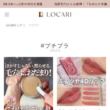
ダーに就任！いい男の休日を披露
指原莉乃さんも絶賛！『なめらか本舗』
08.06
Thu/木
LOCARIトップ
プチプラ
#プチプラ
プチプラ