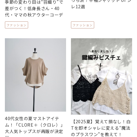
季節の変わり目は“羽織り”で
レ12選
差がつく！低身長さん・40
代・ママの秋アウターコーデ
ファッション
ファッション
40代女性の夏マストアイテ
【2025夏】覚えて損なし！白
ム！「CLORE＋（クロレ）」
Tを即オシャレに変える“魔法
大人気トップスが再販が決定
のプラスワン”を教えて！