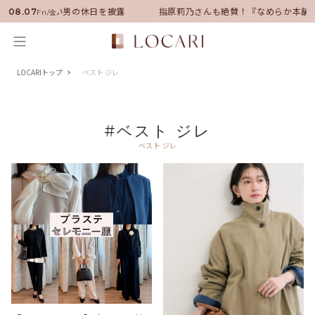
サダーに就任！いい男の休日を披露
指原莉乃さんも絶賛！『なめらか本舗』
08.07
Fri/金
LOCARIトップ
ベスト ジレ
#ベスト ジレ
ベスト ジレ