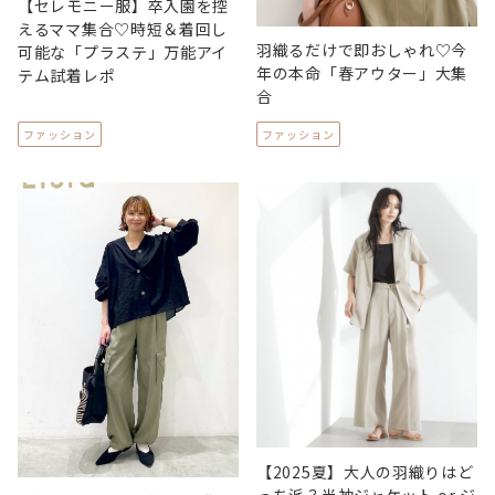
【セレモニー服】卒入園を控
えるママ集合♡時短＆着回し
羽織るだけで即おしゃれ♡今
可能な「プラステ」万能アイ
年の本命「春アウター」大集
テム試着レポ
合
ファッション
ファッション
【2025夏】大人の羽織りはど
っち派？半袖ジャケット or ジ