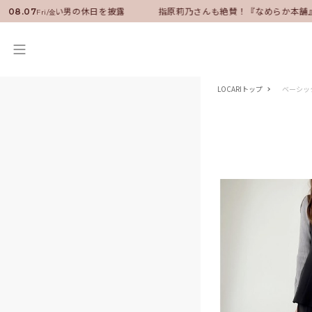
ダーに就任！いい男の休日を披露
指原莉乃さんも絶賛！『なめらか本舗』保
08.07
Fri/金
LOCARIトップ
ベーシッ