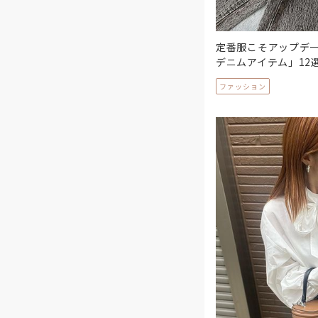
定番服こそアップデ
デニムアイテム」12
ファッション