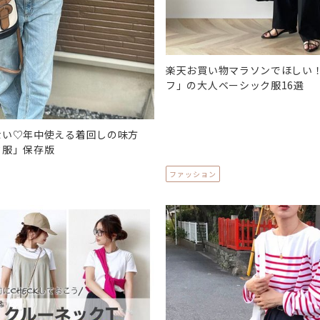
楽天お買い物マラソンでほしい
フ」の大人ベーシック服16選
ない♡年中使える着回しの味方
ク服」保存版
ファッション