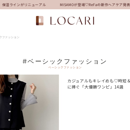
湿ラインがリニューアル
MISAMOが登場♡ReFaの新作ヘアケア発表
クファッション
#ベーシックファッション
ベーシックファッション
カジュアルもキレイめも♡時短
に捧ぐ「大優勝ワンピ」14選