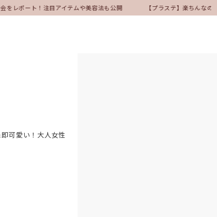
会をレポート！注目アイテムや美容法も公開
【プラステ】楽ちんなのにき
＆即可愛い！大人女性