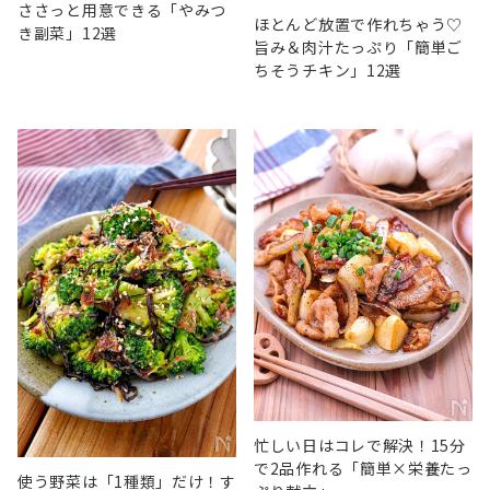
ささっと用意できる「やみつ
ほとんど放置で作れちゃう♡
き副菜」12選
旨み＆肉汁たっぷり「簡単ご
ちそうチキン」12選
忙しい日はコレで解決！15分
で2品作れる「簡単×栄養たっ
使う野菜は「1種類」だけ！す