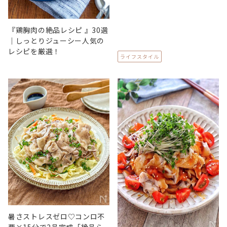
『鶏胸肉の絶品レシピ 』30選
｜しっとりジューシー人気の
レシピを厳選！
ライフスタイル
暑さストレスゼロ♡コンロ不
要×15分で2品完成「絶品ら