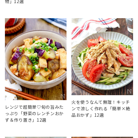
物」12選
火を使うなんて無理！キッチ
レンジで超簡単♡旬の旨みた
ンで涼しく作れる「簡単×絶
っぷり「野菜のレンチンおか
品おかず」12選
ず＆作り置き」12選