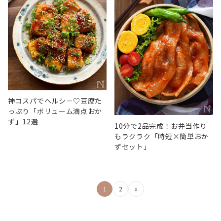
神コスパでヘルシー♡豆腐た
っぷり「ボリューム満点おか
ず」12選
10分で2品完成！お弁当作り
もラクラク「時短×簡単おか
ずセット」
投
1
2
»
稿