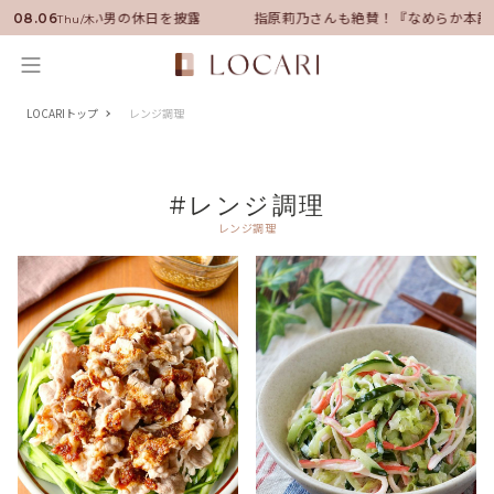
サダーに就任！いい男の休日を披露
指原莉乃さんも絶賛！『なめらか本舗』
08.06
Thu/木
LOCARIトップ
レンジ調理
#レンジ調理
レンジ調理