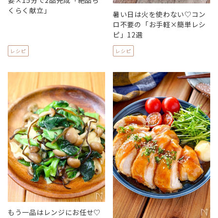
くらく献立」
暑い日は火を使わない♡コン
ロ不要の「お手軽×簡単レシ
ピ」12選
レシピ
レシピ
もう一品はレンジにお任せ♡