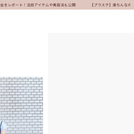
会をレポート！注目アイテムや美容法も公開
【プラステ】楽ちんなのにきれ