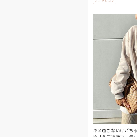
ファッション
キメ過ぎないけどち
め「＃ご近所コーデ」