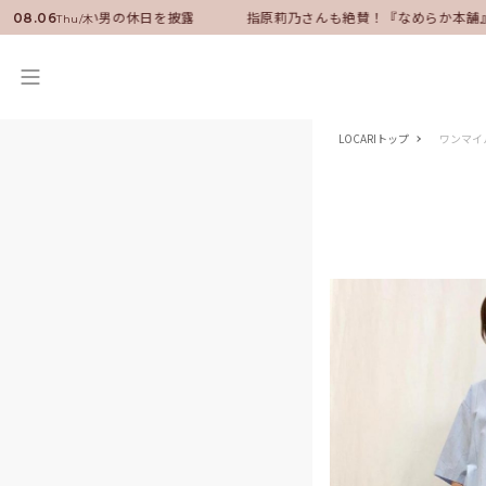
ーに就任！いい男の休日を披露
指原莉乃さんも絶賛！『なめらか本舗』保
08.06
Thu/木
LOCARIトップ
ワンマイ