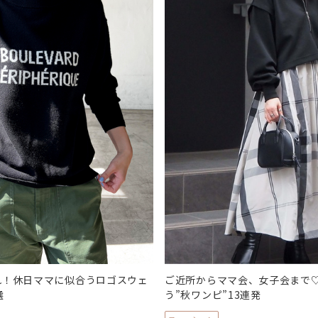
れ！休日ママに似合うロゴスウェ
ご近所からママ会、女子会まで
選
う”秋ワンピ”13連発