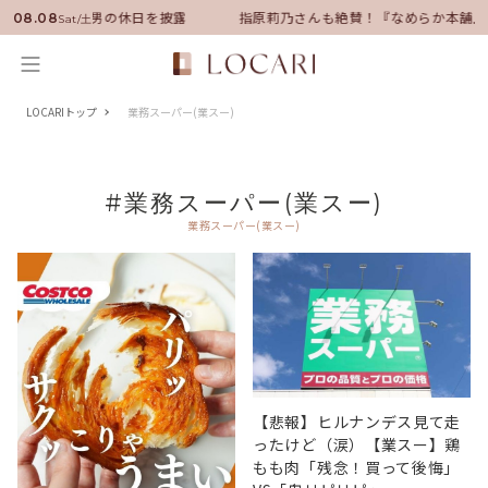
ダーに就任！いい男の休日を披露
指原莉乃さんも絶賛！『なめらか本舗』
08.08
Sat/土
LOCARIトップ
業務スーパー(業スー)
#業務スーパー(業スー)
業務スーパー(業スー)
【悲報】ヒルナンデス見て走
ったけど（涙）【業スー】鶏
もも肉「残念！買って後悔」