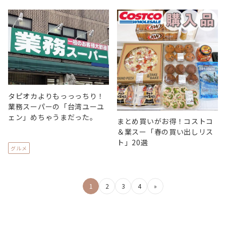
タピオカよりもっっっちり！
業務スーパーの「台湾ユーユ
ェン」めちゃうまだった。
まとめ買いがお得！コストコ
＆業スー「春の買い出しリス
ト」20選
グルメ
投
1
2
3
4
»
稿
の