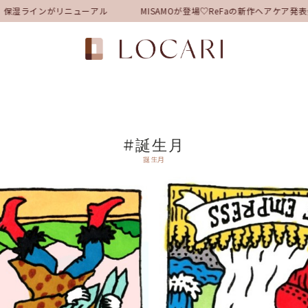
湿ラインがリニューアル
MISAMOが登場♡ReFaの新作ヘアケア発表
#誕生月
誕生月