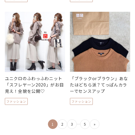
ユニクロのふわっふわニット
「ブラックorブラウン」あな
「スフレヤーン2020」がお目
たはどちら派？てっぱんカラ
見え！全貌を公開♡
ーでセンスアップ
ファッション
ファッション
投
1
2
3
…
5
»
稿