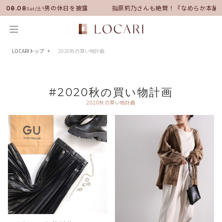
サダーに就任！いい男の休日を披露
指原莉乃さんも絶賛！『なめらか本舗』
08.08
Sat/土
LOCARIトップ
2020秋の買い物計画
#2020秋の買い物計画
2020秋の買い物計画