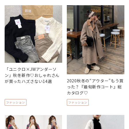
「ユニクロ×JWアンダーソ
ン」秋冬新作♡おしゃれさん
2020秋冬の“アウター”もう買
が買ったハズさない14選
った？『最旬新作コート』総
カタログ♡
ファッション
ファッション