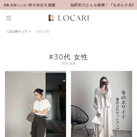
サダーに就任！いい男の休日を披露
指原莉乃さんも絶賛！『なめらか本舗』
08.06
Thu/木
LOCARIトップ
30代 女性
#30代 女性
30代 女性