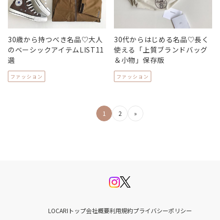
30歳から持つべき名品♡大人
30代からはじめる名品♡長く
のベーシックアイテムLIST11
使える「上質ブランドバッグ
選
＆小物」保存版
ファッション
ファッション
投
1
2
»
稿
の
ペ
ー
ジ
LOCARIトップ
会社概要
利用規約
プライバシーポリシー