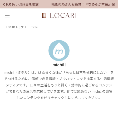
ーに就任！いい男の休日を披露
指原莉乃さんも絶賛！『なめらか本舗』保湿
08.09
Sun/日
LOCARIトップ
michill
michill
michill（ミチル）は、はたらく女性が「もっと日常を便利にしたい」を
見つけるために、信頼できる情報・ノウハウ・コツを提案する生活情報
メディアです。 日々の生活をもっと賢く・効率的に過ごせるコンテン
ツであなたの生活を応援していきます。他では読めない michill の充実
したコンテンツをぜひチェックしにいらしてください。