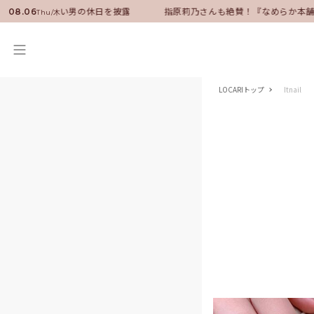
ダーに就任！いい男の休日を披露
指原莉乃さんも絶賛！『なめらか本舗』保
08.06
Thu/木
LOCARIトップ
Itnail