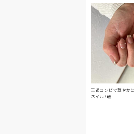
王道コンビで華やか
ネイル7選