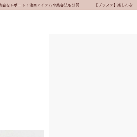
表会をレポート！注目アイテムや美容法も公開
【プラステ】楽ちんなのにき