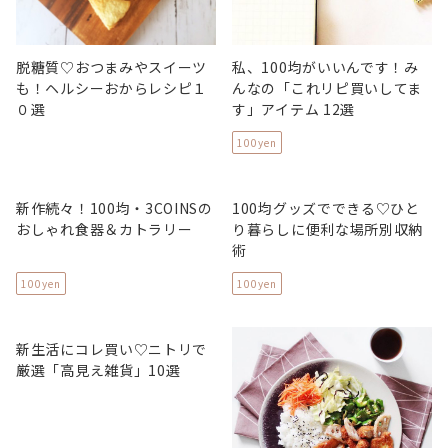
脱糖質♡おつまみやスイーツ
私、100均がいいんです！み
も！ヘルシーおからレシピ１
んなの「これリピ買いしてま
０選
す」アイテム 12選
100yen
新作続々！100均・3COINSの
100均グッズでできる♡ひと
おしゃれ食器＆カトラリー
り暮らしに便利な場所別収納
術
100yen
100yen
新生活にコレ買い♡ニトリで
厳選「高見え雑貨」10選