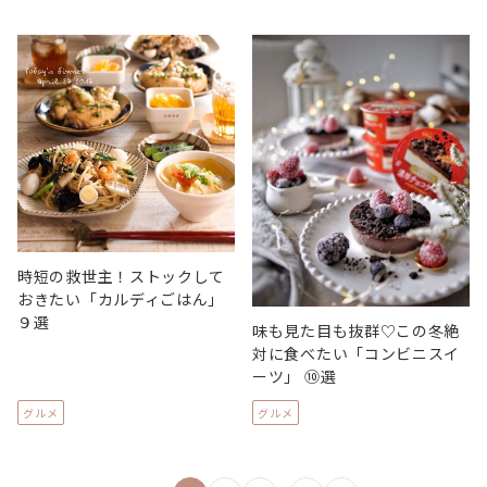
時短の救世主！ストックして
おきたい「カルディごはん」
９選
味も見た目も抜群♡この冬絶
対に食べたい「コンビニスイ
ーツ」 ⑩選
グルメ
グルメ
投