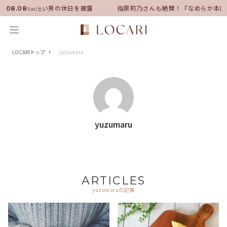
サダーに就任！いい男の休日を披露
指原莉乃さんも絶賛！『なめらか本舗
08.08
Sat/土
LOCARIトップ
yuzumaru
yuzumaru
ARTICLES
yuzumaruの記事