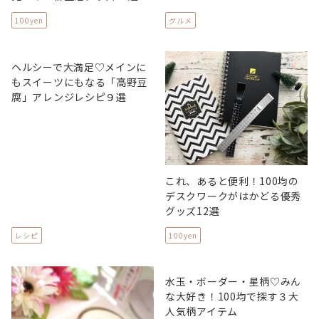
100yen
グルメ
ヘルシーで大満足♡メインに
もスイーツにもなる「高野豆
腐」アレンジレシピ９選
これ、あると便利！100均の
デスクワークがはかどる優秀
グッズ12選
レシピ
100yen
水玉・ボーダー・星柄♡みん
な大好き！100均で探す３大
人気柄アイテム