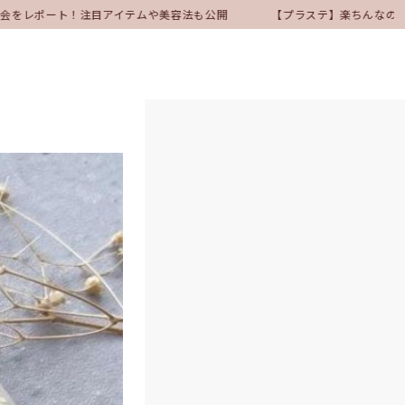
表会をレポート！注目アイテムや美容法も公開
【プラステ】楽ちんなのにき