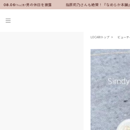
ダーに就任！いい男の休日を披露
指原莉乃さんも絶賛！『なめらか本舗』保
08.06
Thu/木
LOCARIトップ
ビューテ