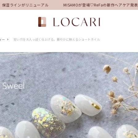
湿ラインがリニューアル
MISAMOが登場♡ReFaの新作ヘアケア発
ィー
短い爪を大人っぽく仕上げる。華やかに映えるショートネイル