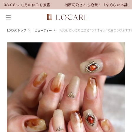
ダーに就任！いい男の休日を披露
指原莉乃さんも絶賛！『なめらか本舗』
08.08
Sat/土
LOCARIトップ
ビューティー
秋冬はほっこり温まる“ラテネイル”で決まり♡おすす