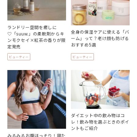
ランドリー空間を癒しに
全身の保湿ケアに使える「バ
♡「suuw.」の柔軟剤からキ
ーム」って？老け顔も防げる
ンモクセイ×紅茶の香りが限
おすすめ5選
定発売
ビューティー
ビューティー
ダイエット中の飲み物はコ
レ！飲み物を選ぶときのポイ
ントもご紹介
みるみるお腹ほっそり！寝た