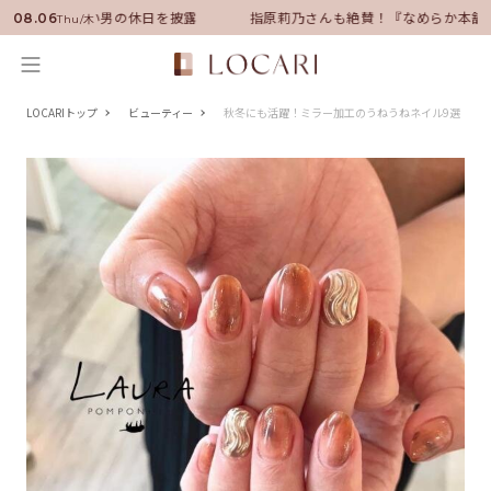
サダーに就任！いい男の休日を披露
指原莉乃さんも絶賛！『なめらか本舗』
08.06
Thu/木
LOCARIトップ
ビューティー
秋冬にも活躍！ミラー加工のうねうねネイル9選