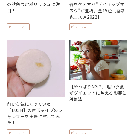
の秋色限定ポリッシュに注
唇をケアする“デイリップマ
目！
スク”が登場。全15色［春新
色コスメ2022］
ビューティー
ビューティー
［やっぱりNG？］遅い夕食
がダイエットに与える影響と
対処法
前から気になっていた
［LUSH］の固形タイプのシ
ャンプーを実際に試してみ
た！
ビューティー
ビューティー