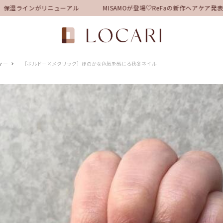
保湿ラインがリニューアル
MISAMOが登場♡ReFaの新作ヘアケア発
ィー
［ボルドー×メタリック］ほのかな色気を感じる秋冬ネイル