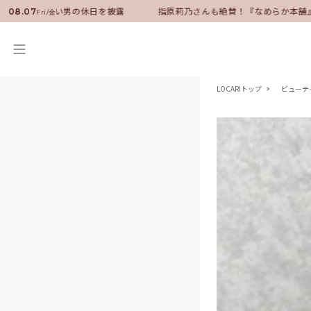
ダーに就任！いい男の休日を披露
指原莉乃さんも絶賛！『なめらか本舗』
08.07
Fri/金
LOCARIトップ
ビューテ