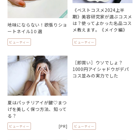
《ベストコスメ2024上半
期》美容研究家が選ぶコスメ
は？使ってよかった名品コス
地味にならない！欲張りショ
メ教えます。《メイク編》
ートネイル1０選
ビューティー
ビューティー
［即買い］ウソでしょ？
1000円アイシャドウがデパ
コス並みの実力でした
夏はパッチリアイが鍵♡まつ
げを美しく保つ方法、知って
る？
[PR]
ビューティー
ビューティー