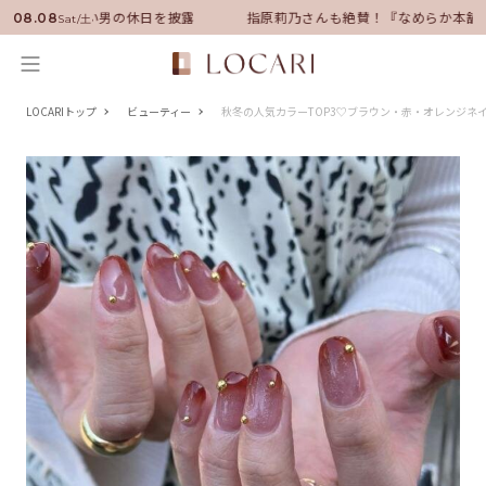
サダーに就任！いい男の休日を披露
指原莉乃さんも絶賛！『なめらか本舗』
08.08
Sat/土
LOCARIトップ
ビューティー
秋冬の人気カラーTOP3♡ブラウン・赤・オレンジネイ