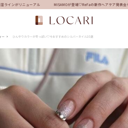
ラインがリニューアル
MISAMOが登場♡ReFaの新作ヘアケア発表会
ィー
ひんやりカラーが冬っぽい♡今おすすめのシルバーネイル10選