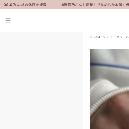
に就任！いい男の休日を披露
指原莉乃さんも絶賛！『なめらか本舗』保湿
08.07
Fri/金
LOCARIトップ
ビューテ