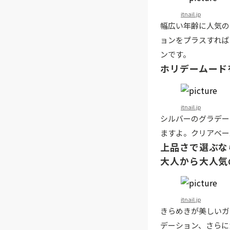
itnail.jp
幅広い年齢に人気の
ョンをプラスすれば
ンです。
ホリデームード
itnail.jp
シルバーのグラデー
ますよ。クリアベー
上品さで選ぶな
大人から大人気
itnail.jp
きらめきが美しいガ
デーション、さらに