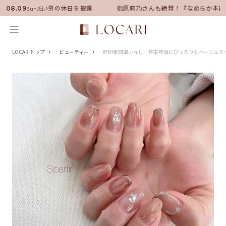
サダーに就任！いい男の休日を披露
指原莉乃さんも絶賛！『なめらか本舗
08.09
Sun/日
LOCARIトップ
ビューティー
好印象間違いなし！年末年始にぴったりなベージュネイ