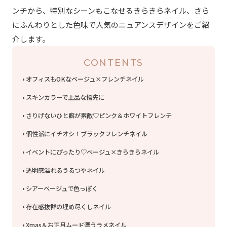
ンチから、特別なシーンもこなせるきらきらネイル、さら
にふんわりとした色味で人気のニュアンスデザインをご紹
介します。
CONTENTS
オフィスもOKなベージュ×フレンチネイル
スキンカラーで上品な指先に
さりげないひと癖が素敵♡ピンク＆ホワイトフレンチ
個性派にイチオシ！ブラックフレンチネイル
イベントにぴったり♡ベージュ×きらきらネイル
透明感溢れるうるつやネイル
シアーベージュで色っぽく
存在感抜群の埋め尽くしネイル
Xmas＆お正月ムード漂うラメネイル