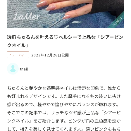
透爪ちゅるんを叶える♡ヘルシーで上品な「シアーピン
クネイル」
2023年12月26日公開
ビューティー
Itnail
ちゅるんと艶やかな透明感ネイルは清楚な印象で、誰から
も好まれるデザインです。また厚手になる冬の装いに抜け
感が出るので、軽やかで煌びやかにバランスが取れます。
そこでこの記事では、リッチなツヤ感が上品な「シアーピ
ンクネイル」をご紹介します。ピンクが爪の血色感を透か
して、指先を美しく見せてくれますよ。淡いピンクももち