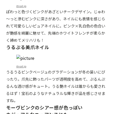
itnail.jp
ぽわっと色づくピンクがあざといチークデザイン。じゅわ
～っと滲むピンクに深さがあり、ネイルにも表情を感じら
れて可愛らしいピュアネイルに。ピンク×乳白色の色合い
が艶感を綺麗に魅せて、先端のホワイトフレンチが柔らか
く締めてメリハリも！
うるぷる美爪ネイル
itnail.jp
うるうるピンクベージュのグラデーションが冬の装いにぴ
ったり。爪先に飾ったパーツが透明度を高めて、ぷるんぷ
るんな透け感がキュート。うる艶ネイルは誰からも愛され
るはず！宝石のようなナチュラルな輝きが品を感じさせま
すね。
モーヴピンクのシアー感が色っぽい