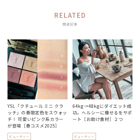
RELATED
関連記事
YSL「クチュール ミニ クラ
64kg→48kgにダイエット成
ッチ」の春限定色をスウォッ
功。ヘルシーに痩せるをサポ
チ！ 可愛いピンク系カラー
ート［お助け食材］２つ
が登場［春コスメ2025］
ビューティー
ビューティー