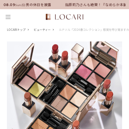
サダーに就任！いい男の休日を披露
指原莉乃さんも絶賛！『なめらか本舗』
08.09
Sun/日
LOCARIトップ
ビューティー
ルナソル「2024春コレクション」感覚を呼び覚ます