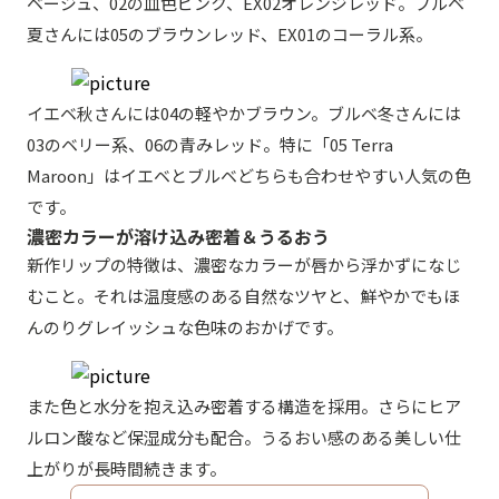
ベージュ、02の血色ピンク、EX02オレンジレッド。ブルベ
夏さんには05のブラウンレッド、EX01のコーラル系。
イエベ秋さんには04の軽やかブラウン。ブルベ冬さんには
03のベリー系、06の青みレッド。特に「05 Terra
Maroon」はイエベとブルベどちらも合わせやすい人気の色
です。
濃密カラーが溶け込み密着＆うるおう
新作リップの特徴は、濃密なカラーが唇から浮かずになじ
むこと。それは温度感のある自然なツヤと、鮮やかでもほ
んのりグレイッシュな色味のおかげです。
また色と水分を抱え込み密着する構造を採用。さらにヒア
ルロン酸など保湿成分も配合。うるおい感のある美しい仕
上がりが長時間続きます。