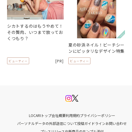
シカトするのはもうやめて！
その贅肉、いつまで放ってお
くつもり？
夏の砂浜ネイル！ビーチシー
ンにピッタリなデザイン特集
[PR]
ビューティー
ビューティー
LOCARIトップ
会社概要
利用規約
プライバシーポリシー
パーソナルデータの外部送信について
投稿ガイドライン
お問い合わせ
プレスリリースや新商品のサンプル送付