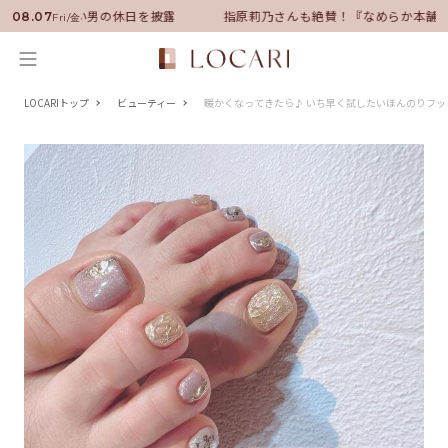
サダーに就任！いい男の休日を披露
指原莉乃さんも絶賛！『なめらか本舗』
08.07
Fri/金
LOCARIトップ
ビューティー
暖かくなってきたら♪ いち早く試したいほんのりフッ