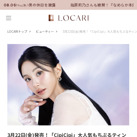
サダーに就任！いい男の休日を披露
指原莉乃さんも絶賛！『なめらか本舗
08.06
Thu/木
LOCARIトップ
ビューティー
3月22日(金)発売！「CipiCipi」大人気もちぷる
3月22日(金)発売！「CipiCipi」大人気もちぷるティン