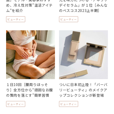
め、冷え性対策”温活アイテ
デイセラム」が１位［みんな
ム”を紹介
のベスコス2023上半期］
ビューティー
ビューティー
１日10回［腰周りほっそ
ついに日本初上陸！「バーバ
り］全方位から“頑固なお腹
リービューティ」のメイクア
の贅肉を落とす”簡単習慣
ップコレクションが新登場
ビューティー
ビューティー