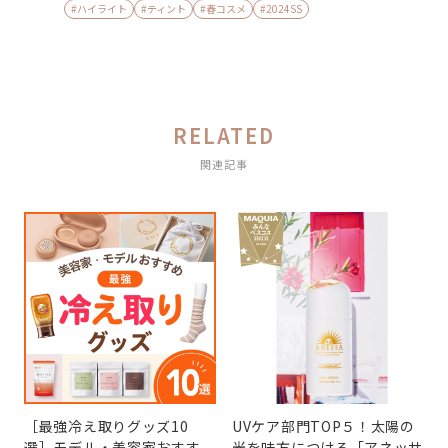
#ハイライト
#ティント
#春コスメ
#2024SS
RELATED
関連記事
［最強冷え取りグッズ10
UVケア部門TOP５！太陽の
選］モデル・美容家おすす
光を味方につける「アネッサ