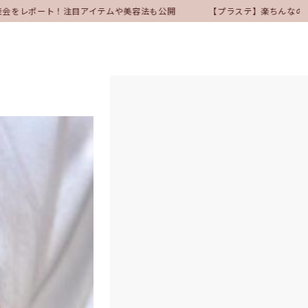
表会をレポート！注目アイテムや美容法も公開
【プラステ】楽ちんなのにき