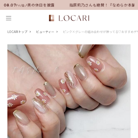
サダーに就任！いい男の休日を披露
指原莉乃さんも絶賛！『なめらか本舗』
08.07
Fri/金
LOCARIトップ
ビューティー
ピンク×グレーの組み合わせが神ってる♡おすすめデ