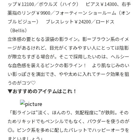
ップ￥12100／ボウルズ（ハイク） ピアス￥14300、右手
薬指のリング￥9900／フォーティーン ショールーム（オン
ブル ビジュー） ブレスレット￥24200／ロードス
（Bellis）
立体感の要となる涙袋の影ライン。影＝ブラウン系のイメ
ージがあるけれど、目元がくすみやすい人にとっては陰影
が際立ちすぎる場合が。そこで採用したいのは、ヘルシー
な血色感を装えるピンクの影ライン！ より肌なじみのい
い影っぽさを演出でき、やや太めに入れてチーク効果を狙
うのがコツ♡
▼おすすめのアイテムはこれ！
「影ラインは“淡く、ほんのり、気配程度に”が鉄則。その
ためリキッドでもペンシルでもなく、パウダーを使うのが
◎。ピンク系を多めに配したパレットでハッピーオーラを
まといましょう」