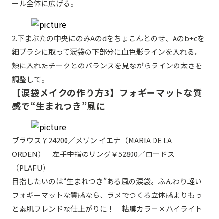
ール全体に広げる。
2.下まぶたの中央にのみAのdをちょこんとのせ、Aのb+cを
細ブラシに取って涙袋の下部分に血色影ラインを入れる。
頬に入れたチークとのバランスを見ながらラインの太さを
調整して。
【涙袋メイクの作り方3】フォギーマットな質
感で“生まれつき”風に
ブラウス￥24200／メゾン イエナ（MARIA DE LA
ORDEN） 左手中指のリング￥52800／ロードス
（PLAFU）
目指したいのは“生まれつき”ある風の涙袋。ふんわり軽い
フォギーマットな質感なら、ラメでつくる立体感よりもっ
と素肌フレンドな仕上がりに！ 粘膜カラー×ハイライト