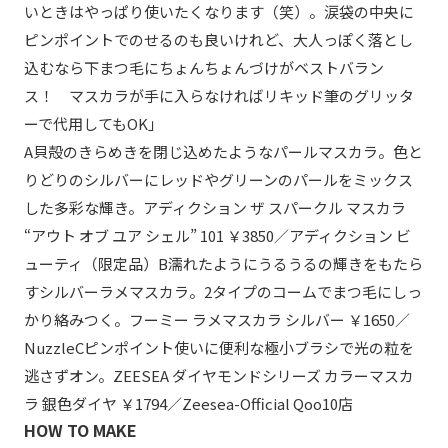
いときはやっぱり使いたくなります（笑）。涙袋の中央に
ピンポイントでのせるのも良いけれど、大人っぽく落とし
込むなら下まつ毛にちょんちょんづけがベストバラン
ス！ マスカラが手に入らなければリキッド筆のグリッタ
ーで代用してもOK」
A貝殻のきらめきを閉じ込めたようなパールマスカラ。色と
りどりのシルバーにレッドやグリーンのパールをミックス
した多彩な輝き。アディクション ザ スパークル マスカラ
“アウト オブ ユア シェル” 101 ￥3850／アディクション ビ
ューティ（限定品）B濡れたようにうるうるの輝きをもたら
すシルバーラメマスカラ。2タイプのコームでまつ毛にしっ
かり絡みつく。フーミー ラメマスカラ シルバー ￥1650／
NuzzleCピンポイント使いに便利な極小ブラシで光の粒を
逃さずオン。ZEESEA ダイヤモンドシリーズ カラーマスカ
ラ 銀色ダイヤ ￥1794／Zeesea-Official Qoo10店
HOW TO MAKE