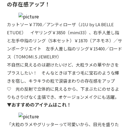
の存在感アップ！
カットソー￥7700／アンティローザ（J1U by LA BELLE
ETUDE） イヤリング￥3850（mimi33）、右手人差し指
と左手中指のリング（5本セット）￥1870（アネモネ）／サ
ンポークリエイト 左手人差し指のリング￥15400／ロード
ス（TOMOMI.S JEWELRY）
不自然に見えるのは避けたいけど、大粒ラメの華やかさを
プラスしたい！ そんなときは下まつ毛に宝石のような輝
きを宿し、キラキラの粒で涙袋まわりの存在感をアップ
♡ 光の反射で立体的に見えるから、下まぶたにのせるよ
りもさりげなく主張でき、オケージョンメイクにも活躍。
▼おすすめのアイテムはこれ！
「大粒のラメやグリッターって可愛いから、目元を盛りた