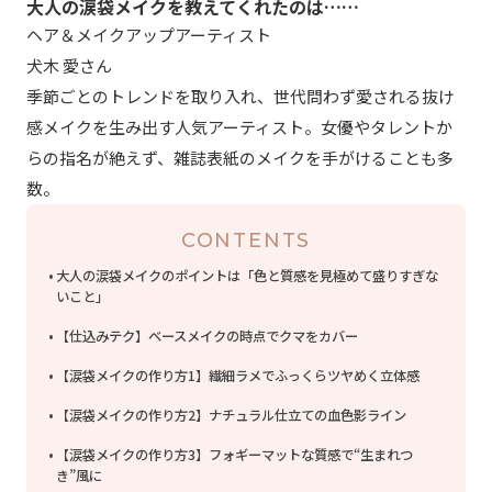
大人の涙袋メイクを教えてくれたのは……
ヘア＆メイクアップアーティスト
犬木 愛さん
季節ごとのトレンドを取り入れ、世代問わず愛される抜け
感メイクを生み出す人気アーティスト。女優やタレントか
らの指名が絶えず、雑誌表紙のメイクを手がけることも多
数。
CONTENTS
大人の涙袋メイクのポイントは「色と質感を見極めて盛りすぎな
いこと」
【仕込みテク】ベースメイクの時点でクマをカバー
【涙袋メイクの作り方1】繊細ラメでふっくらツヤめく立体感
【涙袋メイクの作り方2】ナチュラル仕立ての血色影ライン
【涙袋メイクの作り方3】フォギーマットな質感で“生まれつ
き”風に