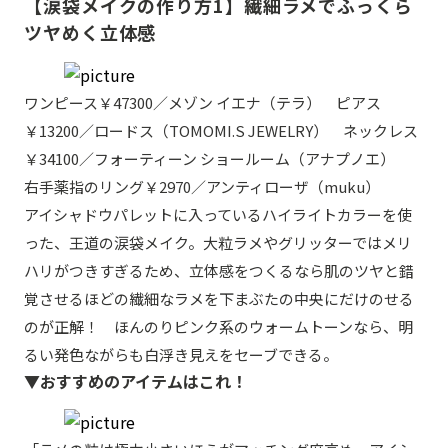
【涙袋メイクの作り方1】繊細ラメでふっくら
ツヤめく立体感
ワンピース￥47300／メゾン イエナ（テラ） ピアス
￥13200／ロードス（TOMOMI.S JEWELRY） ネックレス
￥34100／フォーティーン ショールーム（アナプノエ）
右手薬指のリング￥2970／アンティローザ（muku）
アイシャドウパレットに入っているハイライトカラーを使
った、王道の涙袋メイク。大粒ラメやグリッターではメリ
ハリがつきすぎるため、立体感をつくるなら肌のツヤと錯
覚させるほどの繊細なラメを下まぶたの中央にだけのせる
のが正解！ ほんのりピンク系のウォームトーンなら、明
るい発色ながらも白浮き見えをセーブできる。
▼おすすめのアイテムはこれ！