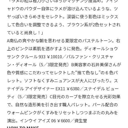
「ラメの粒は極力小さいほうがマッチング度高め。アイシ
ャドウのパウダー自体にラメが溶け込んでいるような、ツ
ヤっぽいきらめきをセレクト。涙袋に使う影色はミックス
して色合いを調整できるよう、ブラウン系が2色セットされ
ていると尚良し！」
A南仏の爽やかな朝を思わせる夏限定のパステルトーン。右
上のピンクは素肌を透かすように発色。ディオールショウ
サンク クルール 933 ￥10010／パルファン・クリスチャ
ン・ディオール（5／3限定発売）B美容家の石井美保さんが
色や質感にこだわってセレクトした“捨て色なし”の６色パ
レット。ソフトなくすみニュアンスが大人にぴったり。ス
ナイデル アイデザイナー EX11 ￥6380／スナイデル ビュー
ティ（5／3限定発売）C目元のカーブを際立たせる光彩効果
で、自然な造形美を引き出す職人パレット。パール配合の
ウォームピンクがくすみをリセットしつつまぶたの丸みを
演出。インウイ アイズ 06 ￥6600／資生堂