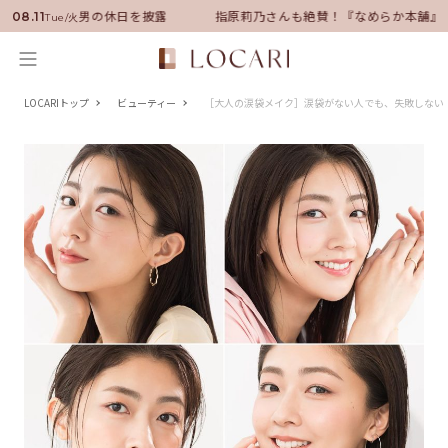
ーに就任！いい男の休日を披露
指原莉乃さんも絶賛！『なめらか本舗』保
08.11
Tue/火
LOCARIトップ
ビューティー
［大人の涙袋メイク］涙袋がない人でも、失敗しない