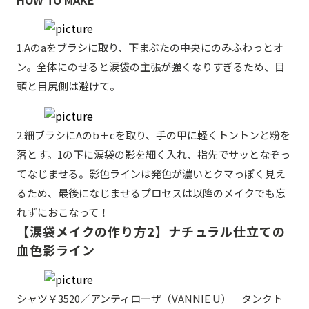
HOW TO MAKE
1.Aのaをブラシに取り、下まぶたの中央にのみふわっとオ
ン。全体にのせると涙袋の主張が強くなりすぎるため、目
頭と目尻側は避けて。
2.細ブラシにAのb＋cを取り、手の甲に軽くトントンと粉を
落とす。1の下に涙袋の影を細く入れ、指先でサッとなぞっ
てなじませる。影色ラインは発色が濃いとクマっぽく見え
るため、最後になじませるプロセスは以降のメイクでも忘
れずにおこなって！
【涙袋メイクの作り方2】ナチュラル仕立ての
血色影ライン
シャツ￥3520／アンティローザ（VANNIE U） タンクト