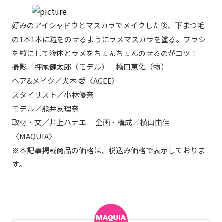
好みのアイシャドウとマスカラでメイクした後、下まつ毛
の1本1本に粒をのせるようにラメマスカラを塗る。ブラシ
を縦にして液体とラメをちょんちょんのせるのがコツ！
撮影／押尾健太郎（モデル） 橋口恵佑（物）
ヘア&メイク／犬木 愛〈AGEE〉
スタイリスト／小林優奈
モデル／熊井友理奈
取材・文／井上ハナエ 企画・構成／横山由佳
〈MAQUIA〉
※本記事掲載商品の価格は、税込み価格で表示しておりま
す。