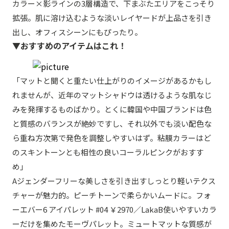
カラー×影ラインの3層構造で、下まぶたエリアをこっそり
拡張。肌に溶け込むような淡いレイヤードが上品さを引き
出し、オフィスシーンにもぴったり。
▼おすすめのアイテムはこれ！
「マットと聞くと重たい仕上がりのイメージがあるかもし
れませんが、近年のマットシャドウは透けるような肌なじ
みを発揮するものばかり。とくに韓国や中国ブランドは色
と質感のバランスが絶妙ですし、それ以外でも淡い配色な
ら重ね方次第で発色を調整しやすいはず。粘膜カラーはど
のスキントーンとも相性の良いコーラルピンクがおすす
め」
Aジェンダーフリーな美しさを引き出すしっとり軽いテクス
チャーが魅力的。ピーチトーンで柔らかいムードに。フォ
ーエバー6 アイパレット #04 ￥2970／LakaB使いやすいカラ
ーだけを集めたモーヴパレット。ミュートマットな質感が