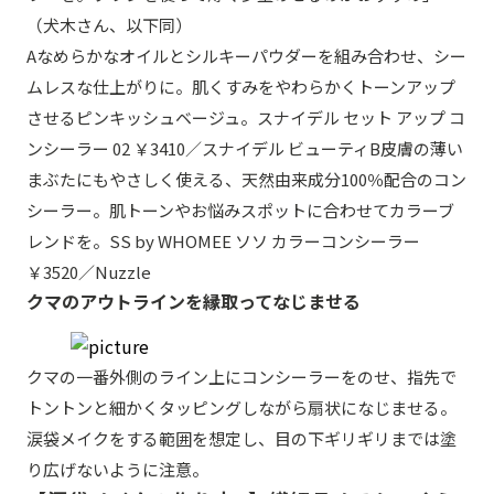
（犬木さん、以下同）
Aなめらかなオイルとシルキーパウダーを組み合わせ、シー
ムレスな仕上がりに。肌くすみをやわらかくトーンアップ
させるピンキッシュベージュ。スナイデル セット アップ コ
ンシーラー 02 ￥3410／スナイデル ビューティB皮膚の薄い
まぶたにもやさしく使える、天然由来成分100％配合のコン
シーラー。肌トーンやお悩みスポットに合わせてカラーブ
レンドを。SS by WHOMEE ソソ カラーコンシーラー
￥3520／Nuzzle
クマのアウトラインを縁取ってなじませる
クマの一番外側のライン上にコンシーラーをのせ、指先で
トントンと細かくタッピングしながら扇状になじませる。
涙袋メイクをする範囲を想定し、目の下ギリギリまでは塗
り広げないように注意。