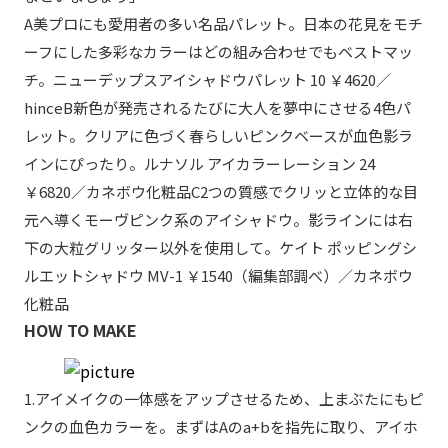
A美プロにも愛用者の多い名品パレット。日本の花見をモチ
ーフにした多彩なカラーはどの組み合わせでもベストマッ
チ。ニューデップスアイシャドウパレット 10 ￥4620／
hinceB新色が発売されるたびに大人を夢中にさせる4色パ
レット。クリアに色づく春らしいピンクベースが血色影ラ
インにぴったり。ルナソル アイカラーレーション 24
￥6820／カネボウ化粧品C2つの質感でクリッと立体的な目
元へ導くモーヴピンク系のアイシャドウ。影ラインには右
下の大粒グリッター以外を使用して。ケイト ポッピングシ
ルエットシャドウ MV-1 ￥1540（編集部調べ）／カネボウ
化粧品
HOW TO MAKE
1.アイメイクの一体感をアップさせるため、上まぶたにもピ
ンクの血色カラーを。まずはAのa+bを指先に取り、アイホ