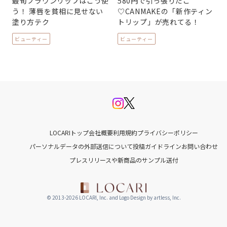
最旬ブラウンリップはこう使
580円で引っ張りだこ
う！ 薄唇を貧相に見せない
♡CANMAKEの「新作ティン
塗り方テク
トリップ」が売れてる！
ビューティー
ビューティー
LOCARIトップ
会社概要
利用規約
プライバシーポリシー
パーソナルデータの外部送信について
投稿ガイドライン
お問い合わせ
プレスリリースや新商品のサンプル送付
© 2013-2026 LOCARI, Inc. and Logo Design by artless, Inc.