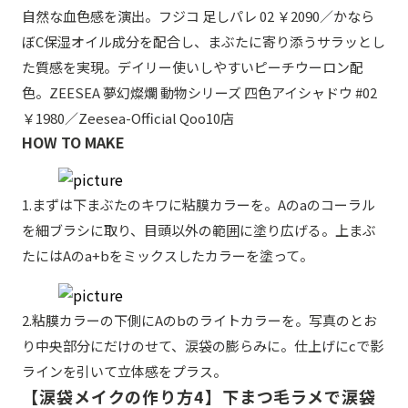
自然な血色感を演出。フジコ 足しパレ 02 ￥2090／かなら
ぼC保湿オイル成分を配合し、まぶたに寄り添うサラッとし
た質感を実現。デイリー使いしやすいピーチウーロン配
色。ZEESEA 夢幻燦爛 動物シリーズ 四色アイシャドウ #02
￥1980／Zeesea-Official Qoo10店
HOW TO MAKE
1.まずは下まぶたのキワに粘膜カラーを。Aのaのコーラル
を細ブラシに取り、目頭以外の範囲に塗り広げる。上まぶ
たにはAのa+bをミックスしたカラーを塗って。
2.粘膜カラーの下側にAのbのライトカラーを。写真のとお
り中央部分にだけのせて、涙袋の膨らみに。仕上げにcで影
ラインを引いて立体感をプラス。
【涙袋メイクの作り方4】下まつ毛ラメで涙袋