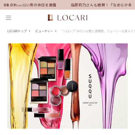
バサダーに就任！いい男の休日を披露
指原莉乃さんも絶賛！『なめらか本舗
08.09
Sun/日
LOCARIトップ
ビューティー
“シロップ”みたいな艶と透明感。ジューシーな夏メイ