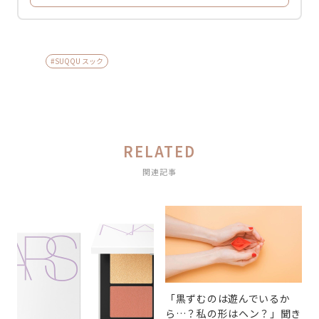
#SUQQU スック
RELATED
関連記事
「黒ずむのは遊んでいるか
ら…？私の形はヘン？」聞き