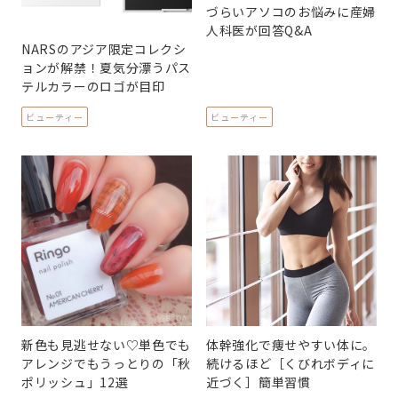
づらいアソコのお悩みに産婦
人科医が回答Q&A
NARSのアジア限定コレクシ
ョンが解禁！夏気分漂うパス
テルカラーのロゴが目印
ビューティー
ビューティー
新色も見逃せない♡単色でも
体幹強化で痩せやすい体に。
アレンジでもうっとりの「秋
続けるほど［くびれボディに
ポリッシュ」12選
近づく］簡単習慣