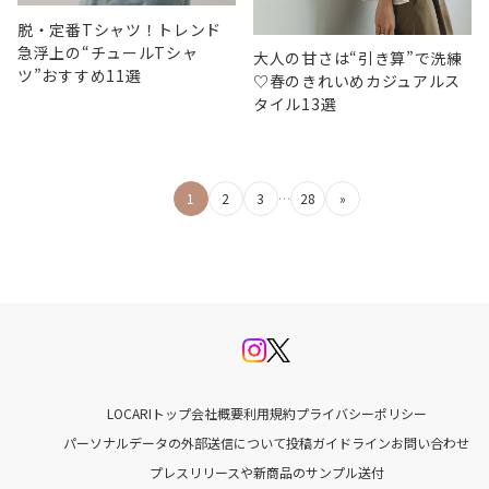
脱・定番Tシャツ！トレンド
急浮上の“チュールTシャ
大人の甘さは“引き算”で洗練
ツ”おすすめ11選
♡春のきれいめカジュアルス
タイル13選
投
1
2
3
…
28
»
稿
の
ペ
ー
ジ
LOCARIトップ
会社概要
利用規約
プライバシーポリシー
送
パーソナルデータの外部送信について
投稿ガイドライン
お問い合わせ
プレスリリースや新商品のサンプル送付