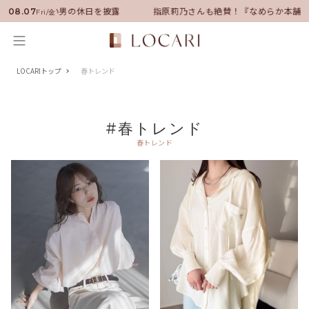
ダーに就任！いい男の休日を披露
指原莉乃さんも絶賛！『なめらか本舗』
08.07
Fri/金
LOCARIトップ
春トレンド
#春トレンド
春トレンド